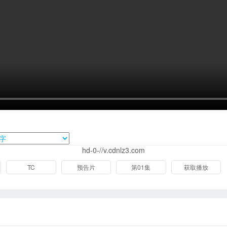
hd-0-//v.cdnlz3.com
TC
预告片
第01集
获取播放