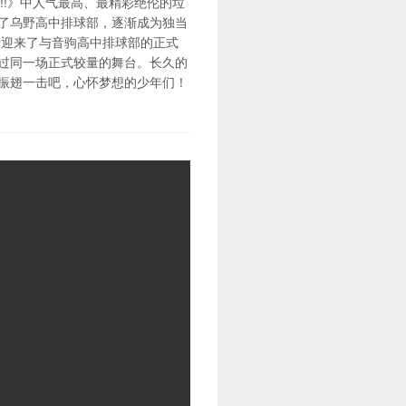
!!》中人气最高、最精彩绝伦的垃
入了乌野高中排球部，逐渐成为独当
于迎来了与音驹高中排球部的正式
上过同一场正式较量的舞台。长久的
！振翅一击吧，心怀梦想的少年们！