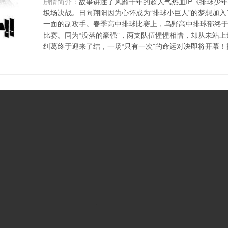
剧情简介：
故事讲述了风靡十年的超人气热血IP《排球少年
圾场决战。日向翔阳因为心怀成为“排球小巨人”的梦想加
一面的副攻手。春季高中排球比赛上，乌野高中排球部终
比赛。同为“没落的豪强”，两支队伍惺惺相惜，却从未站
纠葛终于迎来了结，一场“只有一次”的命运对决即将开幕