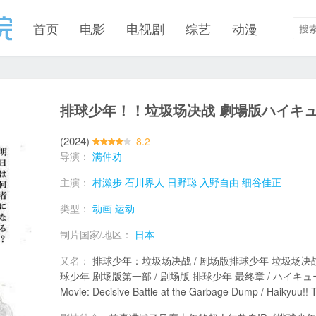
首页
电影
电视剧
综艺
动漫
排球少年！！垃圾场决战 劇場版ハイキュ
(2024)
8.2
导演：
满仲劝
主演：
村濑步
石川界人
日野聪
入野自由
细谷佳正
类型：
动画
运动
制片国家/地区：
日本
又名：
排球少年：垃圾场决战 / 剧场版排球少年 垃圾场决战 / 排
球少年 剧场版第一部 / 剧场版 排球少年 最终章 / ハイキュー!! FI
Movie: Decisive Battle at the Garbage Dump / Haikyuu!! 