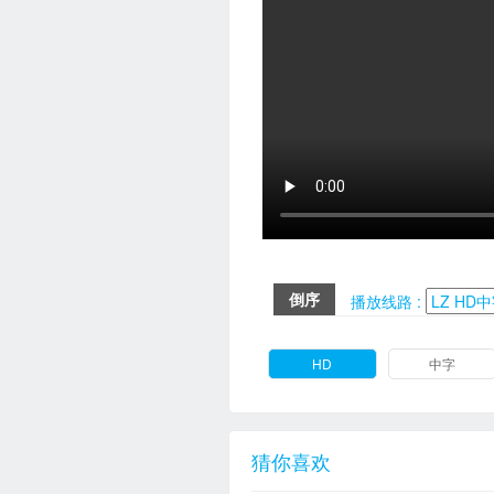
倒序
播放线路 :
HD
中字
猜你喜欢