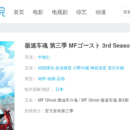
首页
电影
电视剧
综艺
动漫
极速车魂 第三季 MFゴースト 3rd Seaso
导演：
中智仁
主演：
内田雄马
佐仓绫音
小野大辅
神谷浩史
浪川大辅
类型：
动作
动画
运动
制片国家/地区：
日本
又名：
MF Ghost 燃油车斗魂 / MF Ghost 极速车魂 第3期
剧情简介：
官方宣布第三季