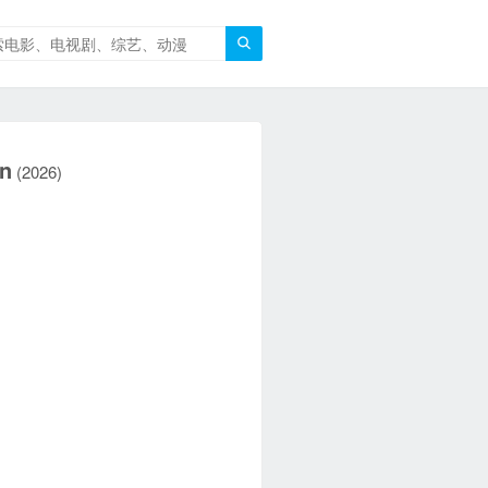

n
(2026)