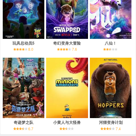
玩具总动员5
奇幻变身大冒险
八仙！
8.0
7.6
奇迹梦之队
小黄人与大怪兽
河狸变身计划
6.7
7.4