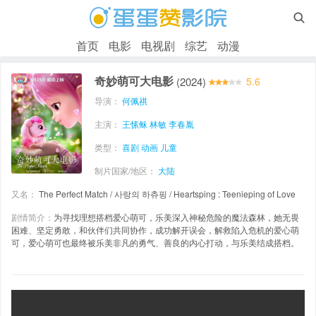

首页
电影
电视剧
综艺
动漫
奇妙萌可大电影
(2024)
5.6
导演：
何佩祺
主演：
王愫稣
林敏
李春胤
类型：
喜剧
动画
儿童
制片国家/地区：
大陆
又名：
The Perfect Match / 사랑의 하츄핑 / Heartsping : Teenieping of Love
剧情简介：
为寻找理想搭档爱心萌可，乐美深入神秘危险的魔法森林，她无畏
困难、坚定勇敢，和伙伴们共同协作，成功解开误会，解救陷入危机的爱心萌
可，爱心萌可也最终被乐美非凡的勇气、善良的内心打动，与乐美结成搭档。