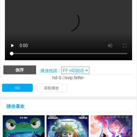
倒序
播放线路 :
hd-0-//svip.feifei-
HD
获取播放
猜你喜欢