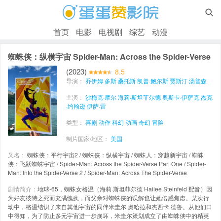

首页
电影
电视剧
综艺
动漫
蜘蛛侠：纵横宇宙 Spider-Man: Across the Spider-Verse
(2023)
8.5
导演：
乔伊姆·多斯·桑托斯
凯普·鲍尔斯
贾斯汀·汤普森
主演：
沙梅克·摩尔
海莉·斯坦菲尔德
奥斯卡·伊萨克
杰克
·约翰逊
伊萨·雷
类型：
喜剧
动作
科幻
动画
奇幻
冒险
制片国家/地区：
美国
又名：
蜘蛛侠：平行宇宙2 / 蜘蛛侠：纵横宇宙 / 蜘蛛人：穿越新宇宙 / 蜘蛛
侠：飞跃蜘蛛宇宙 / Spider-Man: Across the Spider-Verse Part One / Spider-
Man: Into the Spider-Verse 2 / Spider-Man: Across The Spider-Verse
剧情简介：
地球-65，蜘蛛女格温（海莉·斯坦菲尔德 Hailee Steinfeld 配音）因
为好友彼特之死而充满愧疚，而父亲对蜘蛛侠的误解也让她倍感焦虑。某次行
动中，格温结识了来自其他宇宙的同伴米圭尔·奥哈拉和杰西卡·德鲁。从他们口
中得知，为了防止多元宇宙进一步崩坏，米圭尔策划成立了由蜘蛛侠中的精英