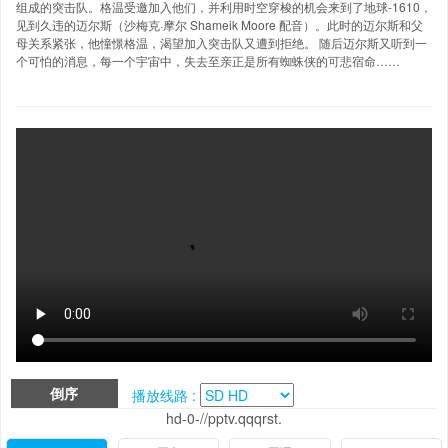
组成的突击队。格温受邀加入他们，并利用时空穿梭的机会来到了地球-1610，
见到久违的迈尔斯（沙梅克·摩尔 Shameik Moore 配音）。此时的迈尔斯和父
母关系紧张，他憧憬格温，渴望加入突击队又遭到拒绝。 随后迈尔斯又听到一
个可怕的消息，每一个宇宙中，失去至亲正是所有蜘蛛侠的可悲宿命……
倒序
播放线路 :
hd-0-//pptv.qqqrst.