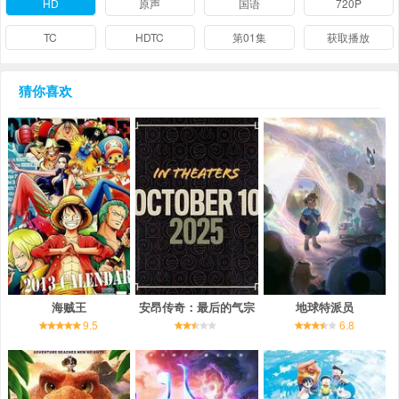
HD
原声
国语
720P
TC
HDTC
第01集
获取播放
猜你喜欢
海贼王
安昂传奇：最后的气宗
地球特派员
9.5
6.8