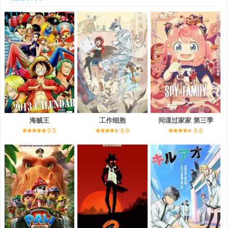
海贼王
工作细胞
间谍过家家 第三季
9.5
8.9
8.8