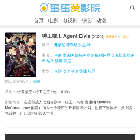

首页
电影
电视剧
综艺
动漫
特工猫王 Agent Elvis
(2023)
6.3
导演：
弗莱彻·穆勒斯
加里·叶
主演：
马修·麦康纳
凯特琳·奥尔森
约翰尼·诺克斯维尔
南
希·纳什
汤姆·肯尼
类型：
喜剧
动作
动画
惊悚
犯罪
制片国家/地区：
美国
又名：
特务猫王 / 特工之王 / Agent King
剧情简介：
在这部成人动画喜剧中，猫王（马修·麦康纳 Matthew
McConaughey 配音）加入一个秘密的政府间谍计划。他脱下连体衣，换上喷
气背包，阻止恶棍们毁灭世界。