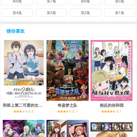
第8集
第7集
第6集
第5集
第4集
第3集
第2集
第1集
猜你喜欢
和班上第二可爱的女孩子成为了朋友
奇迹梦之队
相反的你和我
6.4
6.7
9.1