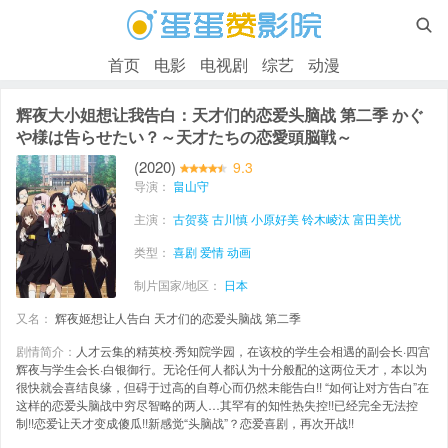

首页
电影
电视剧
综艺
动漫
辉夜大小姐想让我告白：天才们的恋爱头脑战 第二季 かぐ
や様は告らせたい？～天才たちの恋愛頭脳戦～
(2020)
9.3
导演：
畠山守
主演：
古贺葵
古川慎
小原好美
铃木崚汰
富田美忧
类型：
喜剧
爱情
动画
制片国家/地区：
日本
又名：
辉夜姬想让人告白 天才们的恋爱头脑战 第二季
剧情简介：
人才云集的精英校·秀知院学园，在该校的学生会相遇的副会长·四宫
辉夜与学生会长·白银御行。无论任何人都认为十分般配的这两位天才，本以为
很快就会喜结良缘，但碍于过高的自尊心而仍然未能告白!! “如何让对方告白”在
这样的恋爱头脑战中穷尽智略的两人…其罕有的知性热失控!!已经完全无法控
制!!恋爱让天才变成傻瓜!!新感觉“头脑战”？恋爱喜剧，再次开战!!