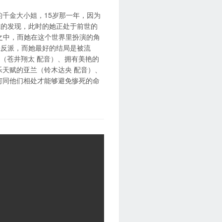
的千金大小姐，15岁那一年，因为
惊的发现，此时的她正处于前世的
世界之中，而她在这个世界里扮演的角
恶反派，而她最好的结局是被流
（苍井翔太 配音）、拥有美艳的
乐天赋的亚兰（铃木达央 配音）、
何同他们相处才能够避免惨死的命