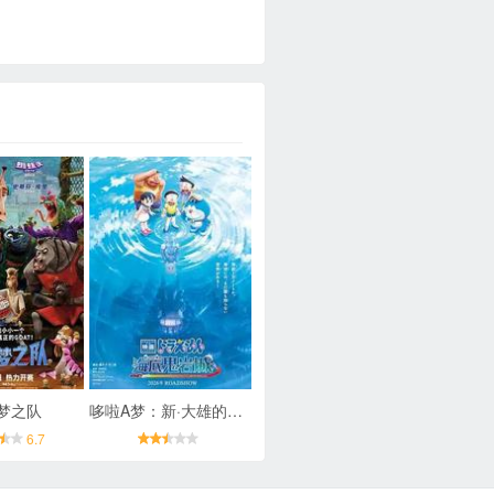
梦之队
哆啦A梦：新·大雄的海底鬼岩城
6.7