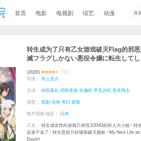
首页
电影
电视剧
综艺
动漫
转生成为了只有乙女游戏破灭Flag的邪
滅フラグしかない悪役令嬢に転生してし
(2020)
7.9
导演：
井上圭介
主演：
内田真礼
冈咲美保
水濑祈
早见沙织
苍井翔太
类型：
喜剧
动画
奇幻
冒险
制片国家/地区：
日本
又名：
转生成女性向游戏只有毁灭END的坏人大小姐 / 转
反派千金了 / 转生恶役只好拔除破灭旗标 / My Next Life as a Villa
Doom!