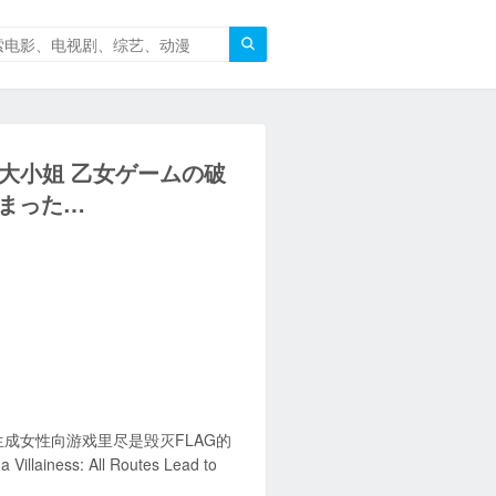

恶大小姐 乙女ゲームの破
まった…
生成女性向游戏里尽是毁灭FLAG的
iness: All Routes Lead to