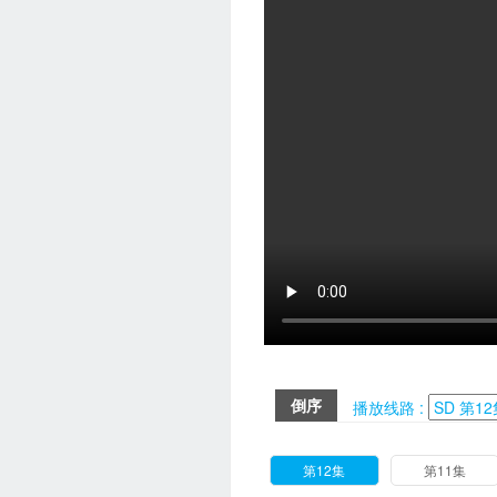
倒序
播放线路 :
第12集
第11集