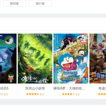
第02集
第01集
动员5
浪浪山小妖怪
哆啦A梦：大雄的绘画奇遇记
奇迹
8.0
8.5
8.2