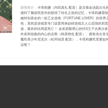
剧情简介：
卡塔莉娜（内田真礼 配音）是含着金汤匙出生
撞到了脑袋而意外的获得了转生之前的记忆，卡塔莉娜震
她特别喜欢的一款乙女游戏《FORTUNE LOVER》的
色，竟然是游戏里专门设置用来妨碍游戏主人公恋情的邪
放，最坏的结局是死亡！ 金发碧眼黑心的抖S王子吉奥尔多
外表和扭曲的内心的吉斯（柿原彻也 配音）、拥有杰出音
魔性美少年尼克尔（松冈祯丞 配音），卡塔莉娜究竟要如
运呢？