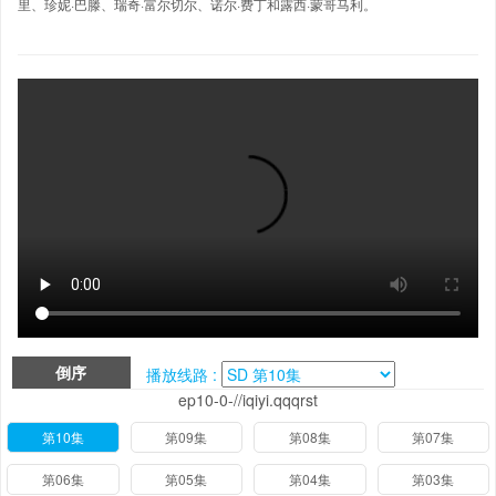
里、珍妮·巴滕、瑞奇·富尔切尔、诺尔·费丁和露西·蒙哥马利。
倒序
播放线路 :
ep10-0-//iqiyi.qqqrst
第10集
第09集
第08集
第07集
第06集
第05集
第04集
第03集