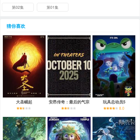
第02集
第01集
猜你喜欢
大圣崛起
安昂传奇：最后的气宗
玩具总动员5
8.0