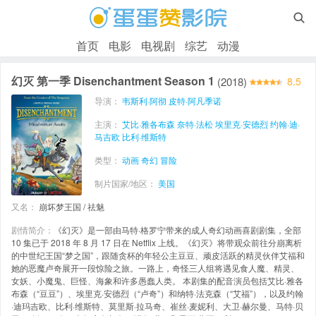

首页
电影
电视剧
综艺
动漫
幻灭 第一季 Disenchantment Season 1
(2018)
8.5
导演：
韦斯利·阿彻
皮特·阿凡季诺
主演：
艾比·雅各布森
奈特·法松
埃里克·安德烈
约翰·迪·
马吉欧
比利·维斯特
类型：
动画
奇幻
冒险
制片国家/地区：
美国
又名：
崩坏梦王国 / 祛魅
剧情简介：
《幻灭》是一部由马特·格罗宁带来的成人奇幻动画喜剧剧集，全部
10 集已于 2018 年 8 月 17 日在 Netflix 上线。《幻灭》将带观众前往分崩离析
的中世纪王国“梦之国”，跟随贪杯的年轻公主豆豆、顽皮活跃的精灵伙伴艾福和
她的恶魔卢奇展开一段惊险之旅。一路上，奇怪三人组将遇见食人魔、精灵、
女妖、小魔鬼、巨怪、海象和许多愚蠢人类。 本剧集的配音演员包括艾比·雅各
布森（“豆豆”）、埃里克·安德烈（“卢奇”）和纳特·法克森（“艾福”），以及约翰
·迪玛吉欧、比利·维斯特、莫里斯·拉马奇、崔丝·麦妮利、大卫·赫尔曼、马特·贝