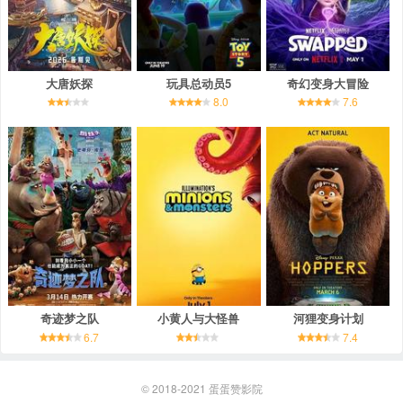
大唐妖探
玩具总动员5
奇幻变身大冒险
8.0
7.6
奇迹梦之队
小黄人与大怪兽
河狸变身计划
6.7
7.4
© 2018-2021
蛋蛋赞影院