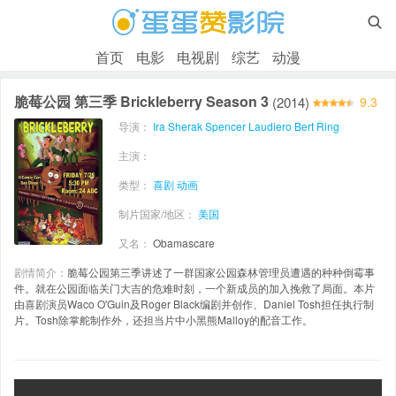

首页
电影
电视剧
综艺
动漫
脆莓公园 第三季 Brickleberry Season 3
(2014)
9.3
导演：
Ira Sherak
Spencer Laudiero
Bert Ring
主演：
类型：
喜剧
动画
制片国家/地区：
美国
又名：
Obamascare
剧情简介：
脆莓公园第三季讲述了一群国家公园森林管理员遭遇的种种倒霉事
件。就在公园面临关门大吉的危难时刻，一个新成员的加入挽救了局面。本片
由喜剧演员Waco O'Guin及Roger Black编剧并创作、Daniel Tosh担任执行制
片。Tosh除掌舵制作外，还担当片中小黑熊Malloy的配音工作。