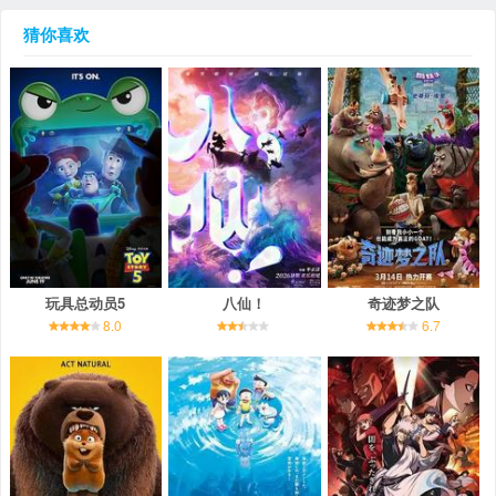
猜你喜欢
玩具总动员5
八仙！
奇迹梦之队
8.0
6.7