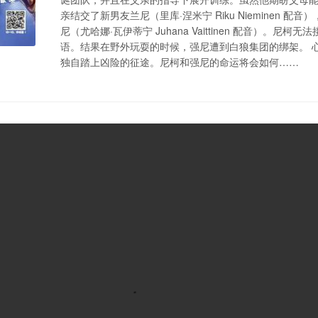
亲结交了新男友兰尼（里库·涅米宁 Riku Nieminen 
尼（尤哈娜·瓦伊蒂宁 Juhana Vaittinen 配音）。
语。结果在野外玩耍的时候，强尼遭到白狼集团的绑架。 
独自踏上凶险的征途。尼柯和强尼的命运将会如何……