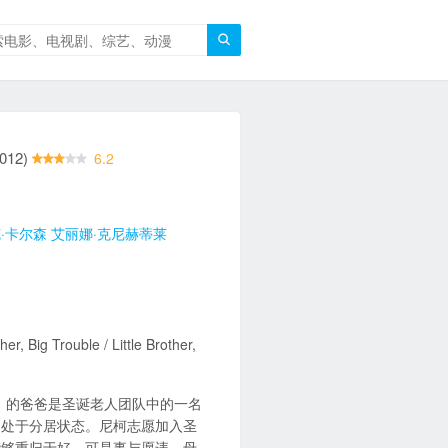

012)
6.2
·卡尔森
艾丽娜·克尼赫蒂莱
Big Trouble / Little Brother,
 配音）的爸爸是圣诞老人团队中的一名
，处于分居状态。尼柯志愿加入圣
能够重归于好，可是事与愿违，母