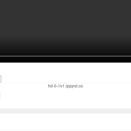
hd-0-//v1.qqqrst.co