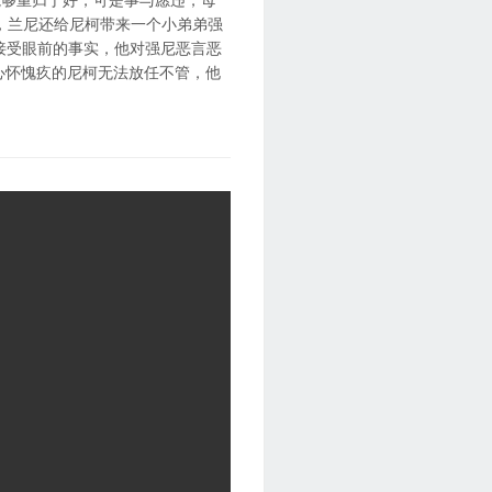
配音），兰尼还给尼柯带来一个小弟弟强
尼柯无法接受眼前的事实，他对强尼恶言恶
心怀愧疚的尼柯无法放任不管，他