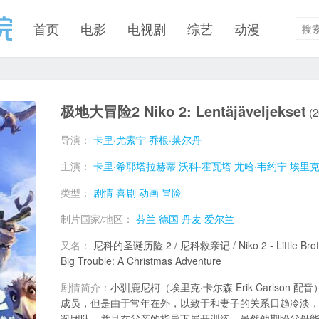
首页
电影
电视剧
综艺
动漫
极地大冒险2 Niko 2: Lentäjäveljekset
(2
导演：
卡里·尤索宁
乔根·莱尔丹
主演：
卡里·希耶塔拉赫蒂
沃科·霍瓦塔
尤哈·韦约宁
埃里克
类型：
剧情
喜剧
动画
冒险
制片国家/地区：
芬兰
德国
丹麦
爱尔兰
又名：
尼科的圣诞历险 2 / 尼科救亲记 / Niko 2 - Little Brother, 
Big Trouble: A Christmas Adventure
剧情简介：
小驯鹿尼柯（埃里克·卡尔森 Erik Carlson
成员，但是由于常年在外，以致于和妻子的关系日趋冷淡
诞团队，并且在父亲的指导下展开训练。虽然他期盼父母