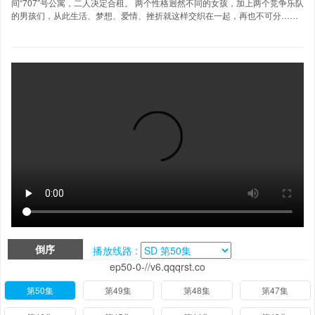
间“707”号公寓，二人决定合租。 两个性格迥然不同的女孩，加上两个竞争乐队
的男孩们，从此生活、梦想、爱情、挫折就这样交织在一起，再也不可分……
倒序
播放线路 :
ep50-0-//v6.qqqrst.co
第50集
第49集
第48集
第47集