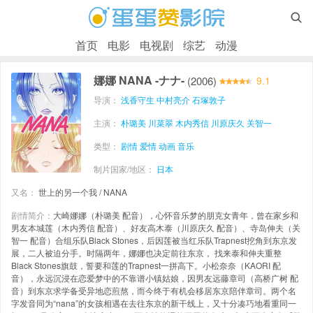

首页
电影
电视剧
综艺
动漫
娜娜 NANA -ナナ-
(2006)
9.1
导演：
浅香守生
中村亮介
石塚敦子
主演：
朴璐美
川菜翠
木内秀信
川原庆久
关智一
类型：
剧情
爱情
动画
音乐
制片国家/地区：
日本
又名：
世上的另一个我 / NANA
剧情简介：
大崎娜娜（朴璐美 配音），心怀音乐梦的朋克女青年，曾在家乡和
男友本城莲（木内秀信 配音）、好友高木泰（川原庆久 配音）、寺岛伸夫（关
智一 配音）合组乐队Black Stones，后因莲被当红乐队Trapnest挖角到东京发
展，二人被迫分手。时隔两年，娜娜也决定前往东京， 找来泰和伸夫重整
Black Stones旗鼓，誓要和莲的Trapnest一拼高下。小松奈奈（KAORI 配
音），永远沉浸在恋爱梦中的不靠谱小镇姑娘，因男友远藤章司（高桥广树 配
音）到东京求学备受异地恋煎熬，而今终于有机会移居东京陪伴章司。两个名
字发音同为“nana”的女孩相遇在去往东京的新干线上，又十分凑巧地看重同一