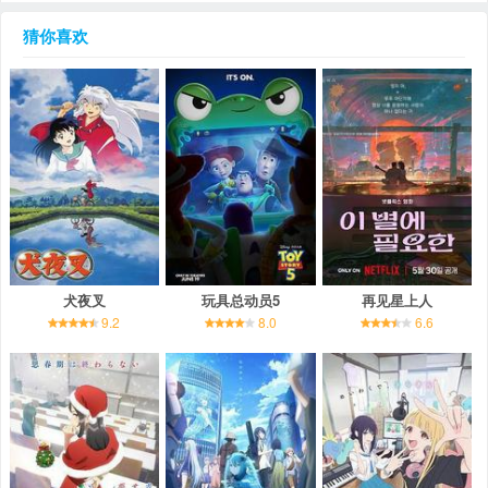
猜你喜欢
犬夜叉
玩具总动员5
再见星上人
9.2
8.0
6.6