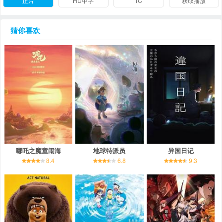
正片
HD中字
TC
获取播放
猜你喜欢
哪吒之魔童闹海
地球特派员
异国日记
8.4
6.8
9.3