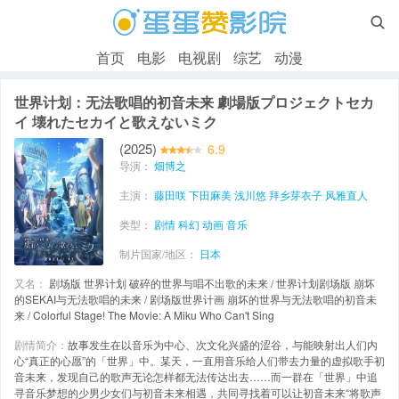

首页
电影
电视剧
综艺
动漫
世界计划：无法歌唱的初音未来 劇場版プロジェクトセカ
イ 壊れたセカイと歌えないミク
(2025)
6.9
导演：
畑博之
主演：
藤田咲
下田麻美
浅川悠
拜乡芽衣子
风雅直人
类型：
剧情
科幻
动画
音乐
制片国家/地区：
日本
又名：
剧场版 世界计划 破碎的世界与唱不出歌的未来 / 世界计划剧场版 崩坏
的SEKAI与无法歌唱的未来 / 剧场版世界计画 崩坏的世界与无法歌唱的初音未
来 / Colorful Stage! The Movie: A Miku Who Can't Sing
剧情简介：
故事发生在以音乐为中心、次文化兴盛的涩谷，与能映射出人们内
心“真正的心愿”的「世界」中。某天，一直用音乐给人们带去力量的虚拟歌手初
音未来，发现自己的歌声无论怎样都无法传达出去……而一群在「世界」中追
寻音乐梦想的少男少女们与初音未来相遇，共同寻找着可以让初音未来“将歌声