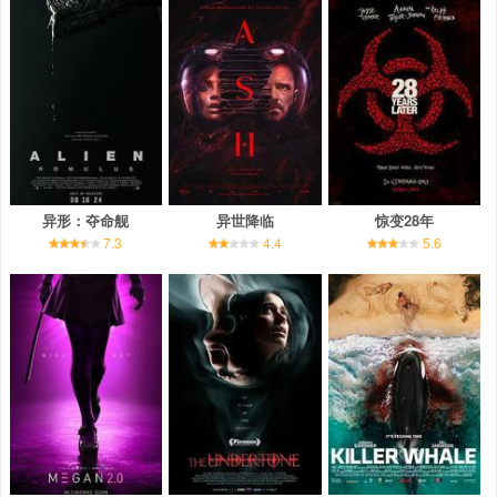
异形：夺命舰
异世降临
惊变28年
7.3
4.4
5.6