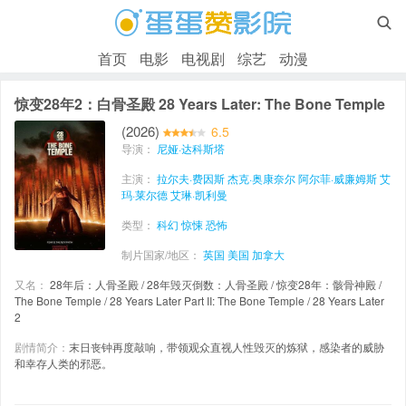

首页
电影
电视剧
综艺
动漫
惊变28年2：白骨圣殿 28 Years Later: The Bone Temple
(2026)
6.5
导演：
尼娅·达科斯塔
主演：
拉尔夫·费因斯
杰克·奥康奈尔
阿尔菲·威廉姆斯
艾
玛·莱尔德
艾琳·凯利曼
类型：
科幻
惊悚
恐怖
制片国家/地区：
英国
美国
加拿大
又名：
28年后：人骨圣殿 / 28年毁灭倒数：人骨圣殿 / 惊变28年：骸骨神殿 /
The Bone Temple / 28 Years Later Part II: The Bone Temple / 28 Years Later
2
剧情简介：
末日丧钟再度敲响，带领观众直视人性毁灭的炼狱，感染者的威胁
和幸存人类的邪恶。