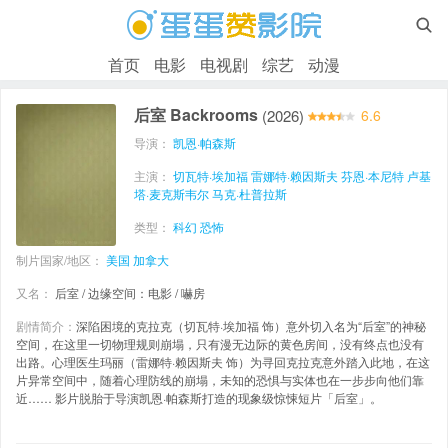

首页
电影
电视剧
综艺
动漫
后室 Backrooms
(2026)
6.6
导演：
凯恩·帕森斯
主演：
切瓦特·埃加福
雷娜特·赖因斯夫
芬恩·本尼特
卢基
塔·麦克斯韦尔
马克·杜普拉斯
类型：
科幻
恐怖
制片国家/地区：
美国
加拿大
又名：
后室 / 边缘空间：电影 / 嚇房
剧情简介：
深陷困境的克拉克（切瓦特·埃加福 饰）意外切入名为“后室”的神秘
空间，在这里一切物理规则崩塌，只有漫无边际的黄色房间，没有终点也没有
出路。心理医生玛丽（雷娜特·赖因斯夫 饰）为寻回克拉克意外踏入此地，在这
片异常空间中，随着心理防线的崩塌，未知的恐惧与实体也在一步步向他们靠
近…… 影片脱胎于导演凯恩·帕森斯打造的现象级惊悚短片「后室」。