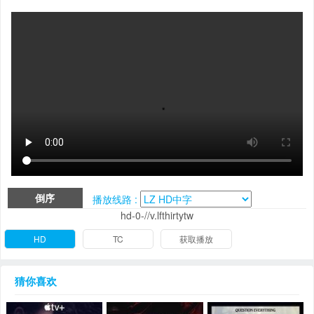
倒序
播放线路 :
hd-0-//v.lfthirtytw
HD
TC
获取播放
猜你喜欢