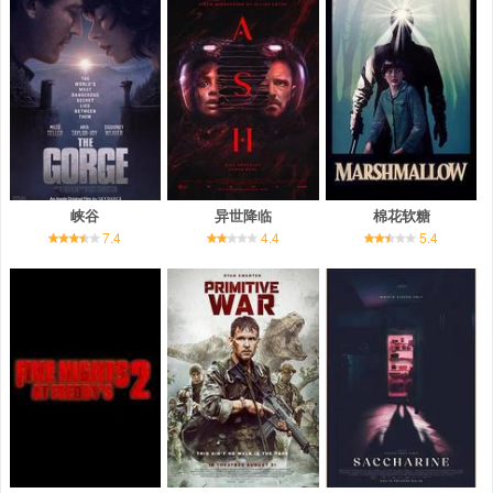
峡谷
异世降临
棉花软糖
7.4
4.4
5.4