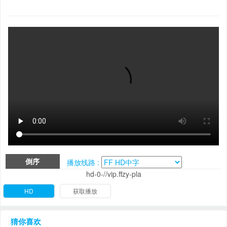
倒序
播放线路 :
hd-0-//vip.ffzy-pla
HD
获取播放
猜你喜欢