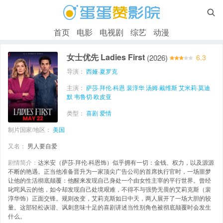

首页
电影
电视剧
综艺
动漫
女士优先 Ladies First
(2026)
6.3
导演：
西娅·夏罗克
主演：
萨莎·拜伦·科恩
裴淳华
汤姆·戴维斯
艾米莉·莫迪
默
韦鲁切·欧皮亚
类型：
喜剧
爱情
制片国家/地区：
美国
又名：
男人要自爱
剧情简介：
达米安（萨莎·拜伦·科恩饰）似乎拥有一切：金钱、权力，以及源源
不断的艳遇。正当他准备晋升为一家顶尖广告公司的首席执行官时，一场噩梦
让他的生活彻底颠覆：他醒来发现自己身处一个由女性主宰的平行世界。曾经
叱咤风云的他，如今却发现自己处境艰难，不得不与强势无畏的艾莉克斯（裴
淳华饰）正面交锋。规则改变，艾莉克斯如日中天，两人展开了一场大胆的较
量。这部轻松诙谐、讽刺意味十足的喜剧讲述当性别角色被彻底颠覆时会发生
什么。