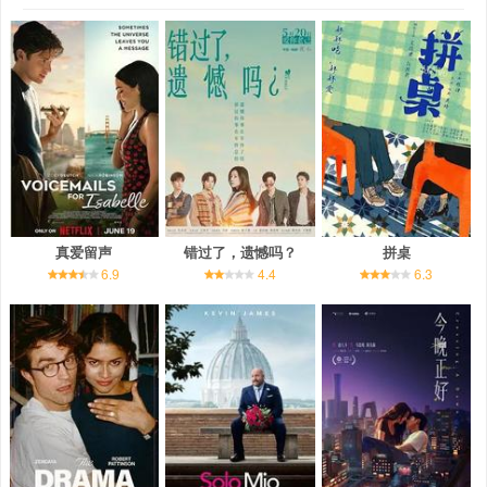
真爱留声
错过了，遗憾吗？
拼桌
6.9
4.4
6.3