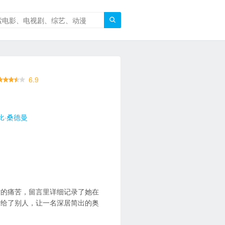

6.9
比·桑德曼
世的痛苦，留言里详细记录了她在
转给了别人，让一名深居简出的奥
。