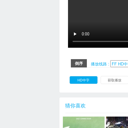
倒序
播放线路 :
HD中字
获取播放
猜你喜欢