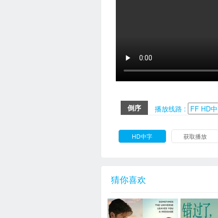
倒序
播放线路 :
HD中字
获取播放
猜你喜欢