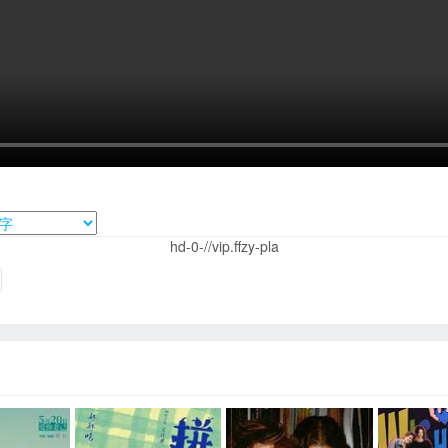
hd-0-//vip.ffzy-pla