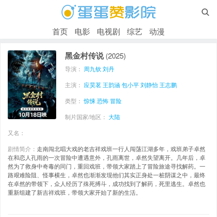

首页
电影
电视剧
综艺
动漫
黑金村传说
(2025)
导演：
周九钦
刘丹
主演：
应昊茗
王韵涵
包小平
刘静怡
王志鹏
类型：
惊悚
恐怖
冒险
制片国家/地区：
大陆
又名：
剧情简介：
走南闯北唱大戏的老吉祥戏班一行人闯荡江湖多年，戏班弟子卓然
在和恋人孔雨的一次冒险中遭遇意外，孔雨离世，卓然失望离开。几年后，卓
然为了救身中奇毒的同门，重回戏班，带领大家踏上了冒险旅途寻找解药。一
路艰难险阻、怪事横生，卓然也渐渐发现他们其实正身处一桩阴谋之中，最终
在卓然的带领下，众人经历了殊死搏斗，成功找到了解药，死里逃生。卓然也
重新组建了新吉祥戏班，带领大家开始了新的生活。