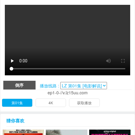
倒序
播放线路 :
ep1-0-//v.lz15uu.com
第01集
4K
获取播放
猜你喜欢