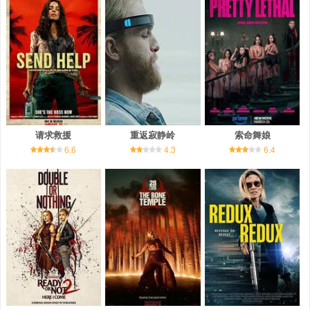
请求救援
重返寂静岭
索命舞娘
6.6
4.3
6.4