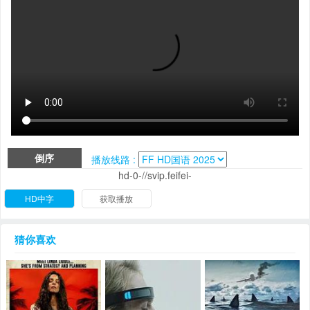
倒序
播放线路 :
hd-0-//svip.feifei-
HD中字
获取播放
猜你喜欢