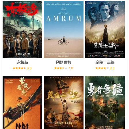
东极岛
阿姆鲁姆
金陵十三钗
8.8
7.0
8.3