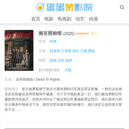

首页
电影
电视剧
综艺
动漫
南京照相馆
(2025)
8.7
导演：
申奥
主演：
刘昊然
王传君
高叶
王骁
周游
类型：
剧情
历史
战争
制片国家/地区：
大陆
又名：
吉祥照相馆 / Dead To Rights
剧情简介：
影片故事取材于南京大屠杀期间日军真实罪证影像。一群生活在南
京的百姓躲在吉祥照相馆中避难，为了尽可能的多活一日，他们被迫帮助日军
摄影师冲洗底片，却意外冲印出了能证明日军屠城的罪证照片。他们原本只想
在大屠杀中保命活下去，面对日军在南京城内的暴行，他们决定让这些底片留
存下去……