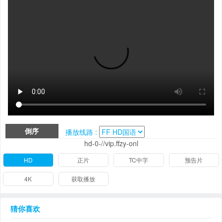
倒序
播放线路 :
hd-0-//vip.ffzy-onl
HD
正片
TC中字
预告片
4K
获取播放
猜你喜欢