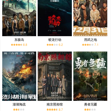
东极岛
蛟龙行动
用武之地
8.8
6.2
7.1
澎湖海战
南京照相馆
勇者无疆
8.7