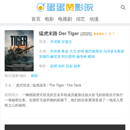

首页
电影
电视剧
综艺
动漫
猛虎末路 Der Tiger
(2025)
6.7
导演：
丹尼斯·甘塞尔
主演：
劳伦斯·鲁波
大卫·舒特
塞巴斯蒂安·乌泽多夫斯基
安德烈·赫尼克
阿尔恩特·施韦林·索瑞
类型：
剧情
动作
历史
战争
制片国家/地区：
德国
又名：
虎式坦克 / 猛虎战车 / The Tiger / The Tank
剧情简介：
一辆德国虎式坦克的五名车组成员被派往战火纷飞的前线后方执行
一项秘密任务。在德军亢奋药物的刺激下，他们的任务逐渐变成了一场深入黑
暗之心的旅程。