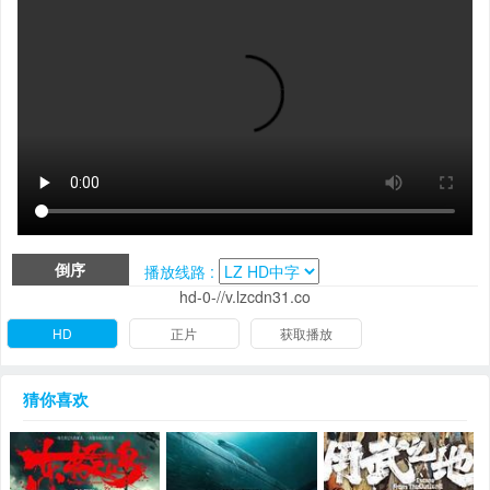
倒序
播放线路 :
hd-0-//v.lzcdn31.co
HD
正片
获取播放
猜你喜欢