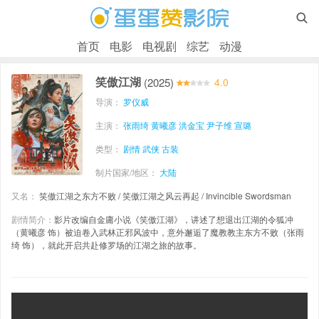

首页
电影
电视剧
综艺
动漫
笑傲江湖
(2025)
4.0
导演：
罗仪威
主演：
张雨绮
黄曦彦
洪金宝
尹子维
宣璐
类型：
剧情
武侠
古装
制片国家/地区：
大陆
又名：
笑傲江湖之东方不败 / 笑傲江湖之风云再起 / Invincible Swordsman
剧情简介：
影片改编自金庸小说《笑傲江湖》，讲述了想退出江湖的令狐冲
（黄曦彦 饰）被迫卷入武林正邪风波中，意外邂逅了魔教教主东方不败（张雨
绮 饰），就此开启共赴修罗场的江湖之旅的故事。