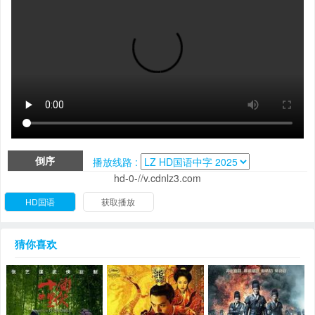
倒序
播放线路 :
hd-0-//v.cdnlz3.com
HD国语
获取播放
猜你喜欢