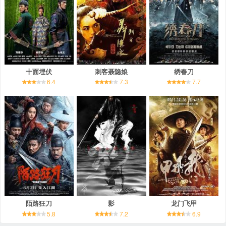
十面埋伏
刺客聂隐娘
绣春刀
6.4
7.3
7.7
陌路狂刀
影
龙门飞甲
5.8
7.2
6.9