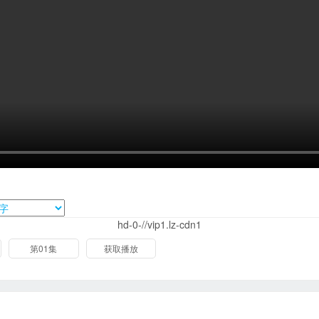
hd-0-//vip1.lz-cdn1
第01集
获取播放