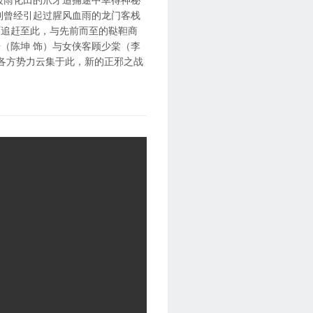
到曾经引起过腥风血雨的龙门客栈
下追赶至此，与先前而至的鞑靼商
（陈坤 饰）与女侠客顾少棠（李
 各方势力云集于此，新的正邪之战