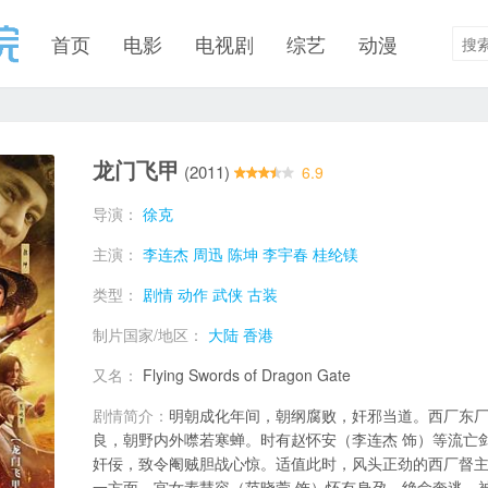
首页
电影
电视剧
综艺
动漫
龙门飞甲
(2011)
6.9
导演：
徐克
主演：
李连杰
周迅
陈坤
李宇春
桂纶镁
类型：
剧情
动作
武侠
古装
制片国家/地区：
大陆
香港
又名：
Flying Swords of Dragon Gate
剧情简介：
明朝成化年间，朝纲腐败，奸邪当道。西厂东
良，朝野内外噤若寒蝉。时有赵怀安（李连杰 饰）等流亡
奸佞，致令阉贼胆战心惊。适值此时，风头正劲的西厂督主
一方面，宫女素慧容（范晓萱 饰）怀有身孕，绝命奔逃。