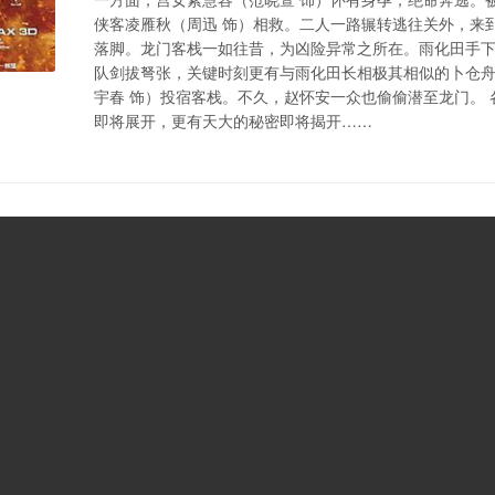
侠客凌雁秋（周迅 饰）相救。二人一路辗转逃往关外，来
落脚。龙门客栈一如往昔，为凶险异常之所在。雨化田手
队剑拔弩张，关键时刻更有与雨化田长相极其相似的卜仓舟
宇春 饰）投宿客栈。不久，赵怀安一众也偷偷潜至龙门。
即将展开，更有天大的秘密即将揭开……