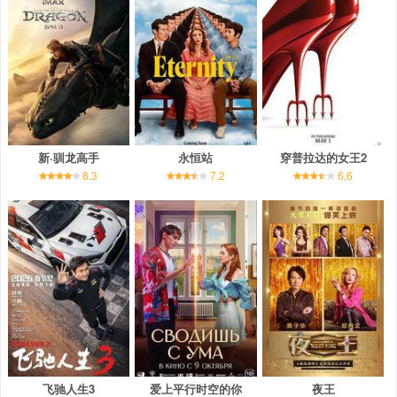
新·驯龙高手
永恒站
穿普拉达的女王2
8.3
7.2
6.6
飞驰人生3
爱上平行时空的你
夜王