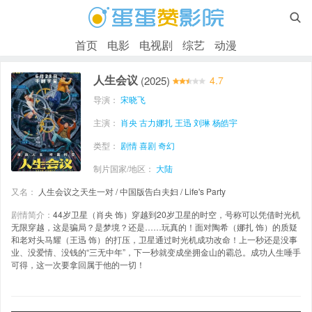

首页
电影
电视剧
综艺
动漫
人生会议
(2025)
4.7
导演：
宋晓飞
主演：
肖央
古力娜扎
王迅
刘琳
杨皓宇
类型：
剧情
喜剧
奇幻
制片国家/地区：
大陆
又名：
人生会议之天生一对 / 中国版告白夫妇 / Life's Party
剧情简介：
44岁卫星（肖央 饰）穿越到20岁卫星的时空，号称可以凭借时光机
无限穿越，这是骗局？是梦境？还是……玩真的！面对陶希（娜扎 饰）的质疑
和老对头马耀（王迅 饰）的打压，卫星通过时光机成功改命！上一秒还是没事
业、没爱情、没钱的“三无中年”，下一秒就变成坐拥金山的霸总。成功人生唾手
可得，这一次要拿回属于他的一切！