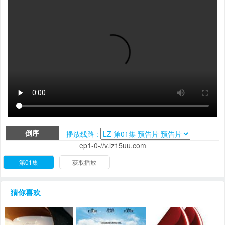
倒序
播放线路 :
ep1-0-//v.lz15uu.com
第01集
获取播放
猜你喜欢