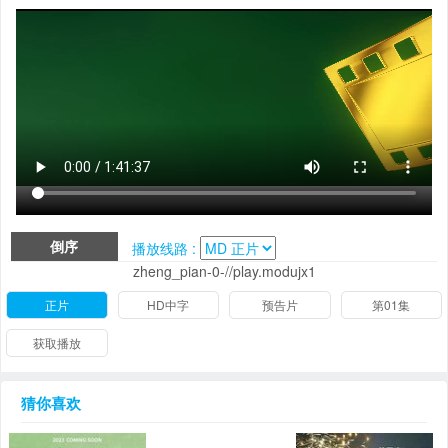
倒序
播放线路 :
zheng_pian-0-//play.modujx1
正片
HD中字
预告片
第01集
获取播放
猜你喜欢