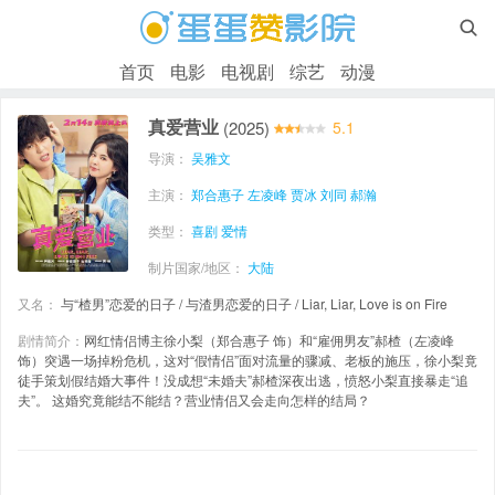

首页
电影
电视剧
综艺
动漫
真爱营业
(2025)
5.1
导演：
吴雅文
主演：
郑合惠子
左凌峰
贾冰
刘同
郝瀚
类型：
喜剧
爱情
制片国家/地区：
大陆
又名：
与“楂男”恋爱的日子 / 与渣男恋爱的日子 / Liar, Liar, Love is on Fire
剧情简介：
网红情侣博主徐小梨（郑合惠子 饰）和“雇佣男友”郝楂（左凌峰
饰）突遇一场掉粉危机，这对“假情侣”面对流量的骤减、老板的施压，徐小梨竟
徒手策划假结婚大事件！没成想“未婚夫”郝楂深夜出逃，愤怒小梨直接暴走“追
夫”。 这婚究竟能结不能结？营业情侣又会走向怎样的结局？