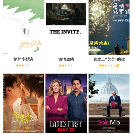
她的小梨涡
激情邀约
喜欢上“欠欠”的你
4.8