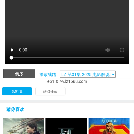
倒序
播放线路 :
ep1-0-//v.lz15uu.com
第01集
获取播放
猜你喜欢