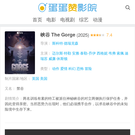

首页
电影
电视剧
综艺
动漫
峡谷 The Gorge
(2025)
7.4
导演：
斯科特·德瑞克森
主演：
迈尔斯·特勒
安雅·泰勒-乔伊
西格妮·韦弗
索佩·迪
瑞苏
威廉·休斯顿
类型：
动作
爱情
科幻
恐怖
冒险
制片国家/地区：
英国
美国
又名：
禁谷
剧情简介：
两名训练有素的特工被派往神秘峡谷的对立两侧执行保护任务，并
因此变得亲密。当邪恶势力出现时，他们必须携手合作，以求在峡谷中的未知
险境中生存下来。