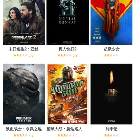
末日逃生2：迁移
真人快打2
超级少女
5.0
5.9
铁血战士：杀戮之地
星球大战：曼达洛人与古古
利未记
7.3
7.4