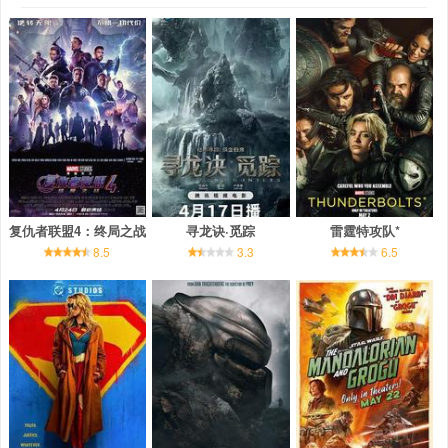
复仇者联盟4：终局之战
寻龙诀·觅踪
雷霆特攻队*
8.5
3.3
6.5