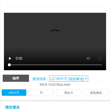
倒序
播放线路 :
hd-0-//v.lz15uu.com
HD中字
TC
预告片
获取播放
猜你喜欢