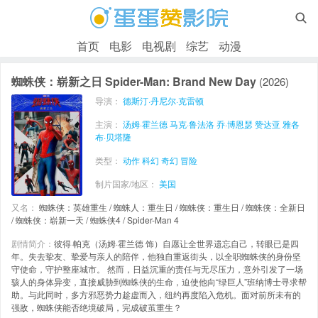

首页
电影
电视剧
综艺
动漫
蜘蛛侠：崭新之日 Spider-Man: Brand New Day
(2026)
导演：
德斯汀·丹尼尔·克雷顿
主演：
汤姆·霍兰德
马克·鲁法洛
乔·博恩瑟
赞达亚
雅各
布·贝塔隆
类型：
动作
科幻
奇幻
冒险
制片国家/地区：
美国
又名：
蜘蛛侠：英雄重生 / 蜘蛛人：重生日 / 蜘蛛侠：重生日 / 蜘蛛侠：全新日
/ 蜘蛛侠：崭新一天 / 蜘蛛侠4 / Spider-Man 4
剧情简介：
彼得·帕克（汤姆·霍兰德 饰）自愿让全世界遗忘自己，转眼已是四
年。失去挚友、挚爱与亲人的陪伴，他独自重返街头，以全职蜘蛛侠的身份坚
守使命，守护整座城市。 然而，日益沉重的责任与无尽压力，意外引发了一场
骇人的身体异变，直接威胁到蜘蛛侠的生命，迫使他向“绿巨人”班纳博士寻求帮
助。与此同时，多方邪恶势力趁虚而入，纽约再度陷入危机。面对前所未有的
强敌，蜘蛛侠能否绝境破局，完成破茧重生？