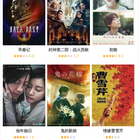
寻秦记
封神第二部：战火西岐
初吻
5.9
5.7
8.0
他年她日
鬼的新娘
情缘曹雪芹
7.5