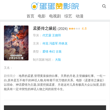

首页
电影
电视剧
综艺
动漫
孟婆传之缘起
(2024)
4.8
导演：
代艺霖
王骁羽
主演：
何花
冯荔军
尚铁龙
类型：
爱情
奇幻
古装
制片国家/地区：
大陆
又名：
剧情简介：
地界的孟婆,管理黄泉操持白事。天界的月老,主管姻缘红事。一红一
白,原本是互不相干的神话人物,却有着千丝万缕的关系。电影《孟婆传之缘起》
以宿命、神话爱情为主题,深度挖掘孟婆、月老这对儿具有极高大众认知度,且职
能具有一定冲突性的神话人物之间的前世今生。