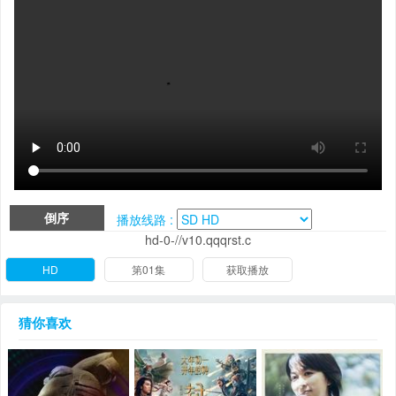
倒序
播放线路 :
hd-0-//v10.qqqrst.c
HD
第01集
获取播放
猜你喜欢