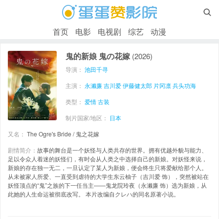

首页
电影
电视剧
综艺
动漫
鬼的新娘 鬼の花嫁
(2026)
导演：
池田千寻
主演：
永濑廉
吉川爱
伊藤健太郎
片冈凛
兵头功海
类型：
爱情
古装
制片国家/地区：
日本
又名：
The Ogre's Bride / 鬼之花嫁
剧情简介：
故事的舞台是一个妖怪与人类共存的世界。拥有优越外貌与能力、
足以令众人着迷的妖怪们，有时会从人类之中选择自己的新娘。对妖怪来说，
新娘的存在独一无二，一旦认定了某人为新娘，便会终生只将爱献给那个人。
从未被家人所爱、一直受到虐待的大学生东云柚子（吉川爱 饰），突然被站在
妖怪顶点的“鬼”之族的下一任当主——鬼龙院玲夜（永濑廉 饰）选为新娘，从
此她的人生命运被彻底改写。 本片改编自クレハ的同名原著小说。