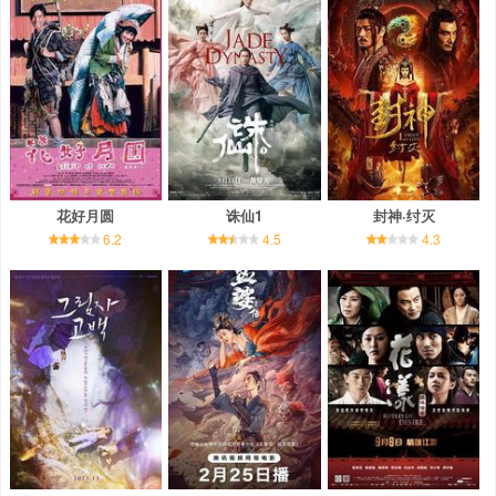
花好月圆
诛仙1
封神·纣灭
6.2
4.5
4.3