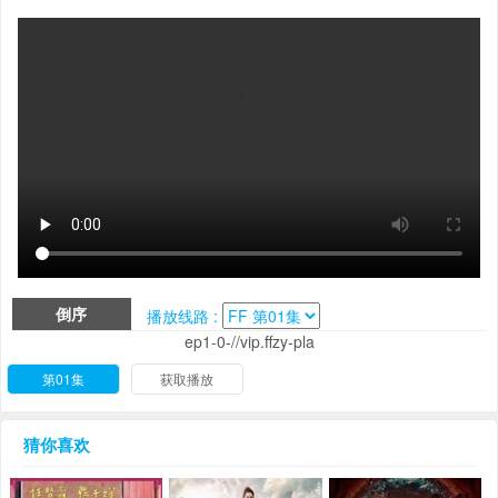
倒序
播放线路 :
ep1-0-//vip.ffzy-pla
第01集
获取播放
猜你喜欢