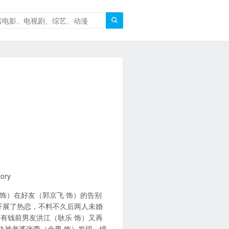

ory
饰）在好友（郭京飞 饰）的告别
开展了热恋，不料不久后两人未婚
有钱前男友洪江（耿乐 饰）又再
轨被老婆张蕾（余男 饰）发现，愤