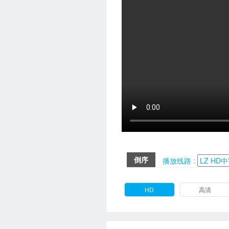
倒序
播放线路 :
HD
高清