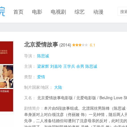
首页
电影
电视剧
综艺
动漫
北京爱情故事
(2014)
6.1
导演：
陈思诚
主演：
梁家辉
刘嘉玲
王学兵
余男
陈思诚
类型：
爱情
制片国家/地区：
大陆
又名：
北京爱情故事电影版 / 北爱电影版 / BeiJing Love St
剧情简介：
本片由5段故事组成。北漂屌丝男陈锋（陈思诚 
单身派对上对白领沈彦（佟丽娅 饰）一见钟情，随后两人
先孕，二人准备结婚但却遭到了沈彦母亲的反对，此时沈的
次出现了。与此同时陈锋的老板 吴峥（王学兵 饰）由于出