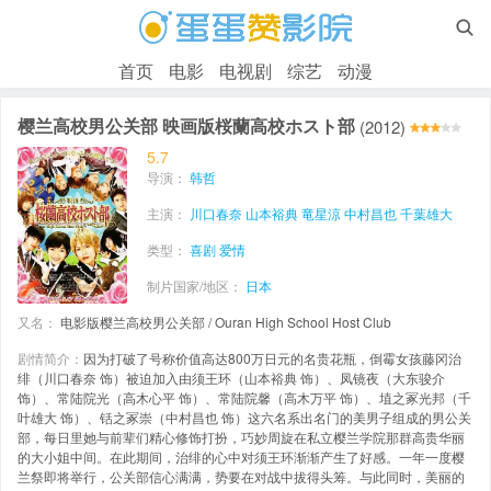

首页
电影
电视剧
综艺
动漫
樱兰高校男公关部 映画版桜蘭高校ホスト部
(2012)
5.7
导演：
韩哲
主演：
川口春奈
山本裕典
竜星涼
中村昌也
千葉雄大
类型：
喜剧
爱情
制片国家/地区：
日本
又名：
电影版樱兰高校男公关部 / Ouran High School Host Club
剧情简介：
因为打破了号称价值高达800万日元的名贵花瓶，倒霉女孩藤冈治
绯（川口春奈 饰）被迫加入由须王环（山本裕典 饰）、凤镜夜（大东骏介
饰）、常陆院光（高木心平 饰）、常陆院馨（高木万平 饰）、埴之冢光邦（千
叶雄大 饰）、铦之冢崇（中村昌也 饰）这六名系出名门的美男子组成的男公关
部，每日里她与前辈们精心修饰打扮，巧妙周旋在私立樱兰学院那群高贵华丽
的大小姐中间。在此期间，治绯的心中对须王环渐渐产生了好感。一年一度樱
兰祭即将举行，公关部信心满满，势要在对战中拔得头筹。与此同时，美丽的