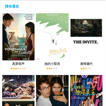
猜你喜欢
真爱留声
她的小梨涡
激情邀约
6.9