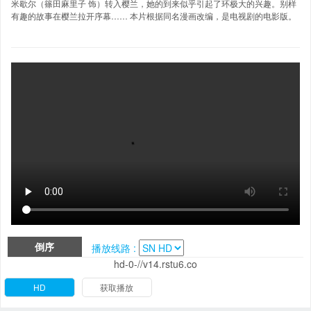
米歇尔（篠田麻里子 饰）转入樱兰，她的到来似乎引起了环极大的兴趣。别样
有趣的故事在樱兰拉开序幕…… 本片根据同名漫画改编，是电视剧的电影版。
倒序
播放线路 :
hd-0-//v14.rstu6.co
HD
获取播放