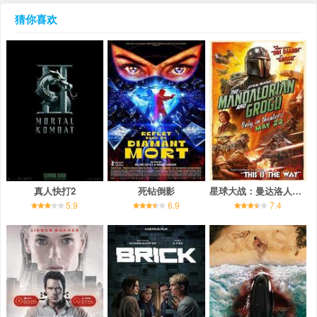
猜你喜欢
真人快打2
死钻倒影
星球大战：曼达洛人与古古
5.9
6.9
7.4