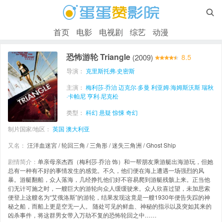

首页
电影
电视剧
综艺
动漫
恐怖游轮 Triangle
(2009)
8.5
导演：
克里斯托弗·史密斯
主演：
梅利莎·乔治
迈克尔·多曼
利亚姆·海姆斯沃斯
瑞秋
·卡帕尼
亨利·尼克松
类型：
科幻
悬疑
惊悚
奇幻
制片国家/地区：
英国
澳大利亚
又名：
汪洋血迷宮 / 轮回三角 / 三角形 / 迷失三角洲 / Ghost Ship
剧情简介：
单亲母亲杰西（梅利莎·乔治 饰）和一帮朋友乘游艇出海游玩，但她
总有一种有不好的事情发生的感觉。不久，他们便在海上遭遇一场强烈的风
暴。游艇翻船，众人落海，几经挣扎他们好不容易爬到游艇残骸上来。正当他
们无计可施之时，一艘巨大的游轮向众人缓缓驶来。众人欣喜过望，未加思索
便登上这艘名为“艾俄洛斯”的游轮，结果发现这竟是一艘1930年便告失踪的神
秘之船，而船上更是空无一人。 随处可见的鲜血、神秘的指示以及突如其来的
凶杀事件，将这群男女带入万劫不复的恐怖轮回之中……