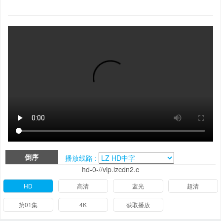
倒序
播放线路 :
hd-0-//vip.lzcdn2.c
HD
高清
蓝光
超清
第01集
4K
获取播放