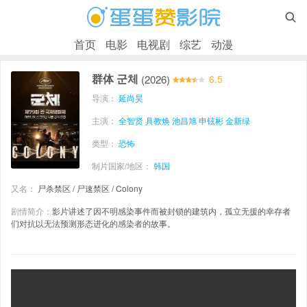

首页
电影
电视剧
综艺
动漫
群体 군체
(2026)
6.5
导演：
延尚昊
主演：
全智贤
具教焕
池昌旭
申铉彬
金新绿
类型：
恐怖
制片国家/地区：
韩国
又名：
尸杀禁区 / 尸速禁区 / Colony
剧情简介：
影片讲述了因不明感染事件而被封锁的建筑内，孤立无援的幸存者
们对抗以无法预测形态进化的感染者的故事。