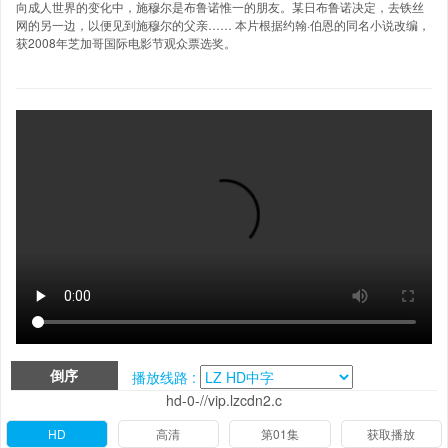
向成人世界的变化中，施穆尔是布鲁诺惟一的朋友。某日布鲁诺决定，去铁丝
网的另一边，以便见到施穆尔的父亲…… 本片根据约翰·伯恩的同名小说改编，
获2008年芝加哥国际电影节观众票选奖。
倒序
播放线路 :
hd-0-//vip.lzcdn2.c
HD
高清
第01集
获取播放