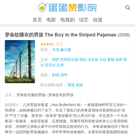

首页
电影
电视剧
综艺
动漫
穿条纹睡衣的男孩 The Boy in the Striped Pajamas
(2008)
9.2
导演：
马克·赫尔曼
主演：
阿萨·巴特菲尔德
维拉·法米加
卡拉·霍根
祖萨·霍
尔
安贝尔·比蒂
类型：
剧情
战争
制片国家/地区：
英国
美国
又名：
穿条纹衣服的男孩 / 穿条纹衣的男孩
剧情简介：
八岁男孩布鲁诺（Asa Butterfield 饰）一家随着纳粹军官父亲的一
纸调令，由柏林搬迁到了乡下。失去了朋友们的布鲁诺很快对新家附近的“农
庄”产生了兴趣，那里有一群身穿“条纹睡衣”的人终日忙碌，并且其中一个为布
鲁诺一家服务，他形容肮脏，态度慎微。周遭环境和布鲁诺的举止让母亲暗暗
担忧，但纳粹父亲制止家中任何怀疑既定政策的行为。 布鲁诺偷偷结识了铁丝
网另一边的同龄男孩施穆尔，并时常带给他食物吃。在紧张的家庭氛围和姐姐