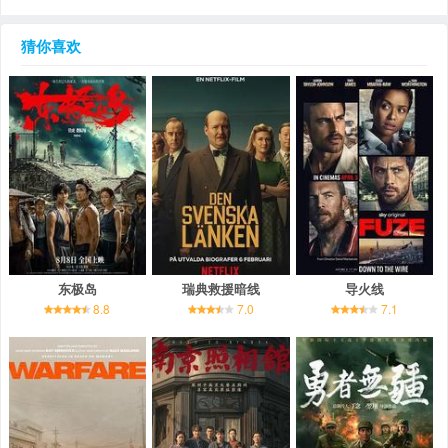
猜你喜欢
东极岛
瑞典救援暗线
导火线
8.8
7.0
7.1