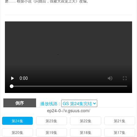
磨…… 根据小说《闪婚后，我被大叔宠上天》改编。
倒序
播放线路 :
ep24-0-//v.gsuus.com/
第24集
第23集
第22集
第21集
第20集
第19集
第18集
第17集