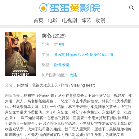

首页
电影
电视剧
综艺
动漫
窃心
(2025)
导演：
文鸿毅
主演：
张逸杰
钟丽丽
权裴伦
谢安然
彭乙航
类型：
剧情
爱情
制片国家/地区：
大陆
又名：
闪婚后，我被大叔宠上天 / 灼情 / Stealing heart
剧情简介：
林初宁（钟丽丽 饰）从小在育婴堂长大不识生身父母，视好友小柔
为唯一家人。高老板觊觎美色，一怒之下夺去小柔的性命。林初宁想为小柔报
仇，却无奈势单力薄。因为一件信物，林初宁怀疑小柔是陆家的孩子，决定利
用陆家力量为小柔报仇。为了打入陆家，林初宁有意接近少东家陆司宴（张逸
杰 饰），殊不知陆司宴一心想当飞行员，正需要一个用来拒绝联姻的挡箭牌，
于是两人一拍即合，开启了各怀鬼胎的恋爱。不料林初宁在陆家宴会上拿出信
物当众认亲，成为了陆司宴的姐姐。昔日恋人重聚同一屋檐下，虽以姐弟相称
却暧昧横生，不知内情的陆司宴以为自己对亲姐姐产生爱欲，为此饱受折