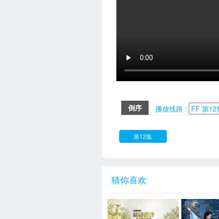
倒序
播放线路 :
第12集
猜你喜欢