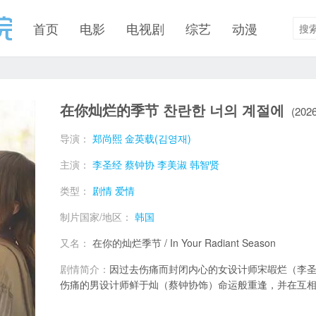
首页
电影
电视剧
综艺
动漫
在你灿烂的季节 찬란한 너의 계절에 ​​​
(2026
导演：
郑尚熙
金英载(김영재)
主演：
李圣经
蔡钟协
李美淑
韩智贤
类型：
剧情
爱情
制片国家/地区：
韩国
又名：
在你的灿烂季节 / In Your Radiant Season
剧情简介：
因过去伤痛而封闭内心的女设计师宋嘏烂（李
伤痛的男设计师鲜于灿（蔡钟协饰）命运般重逢，并在互