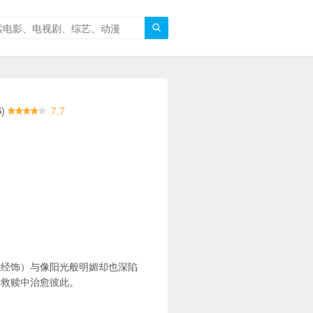

)
7.7
圣经饰）与像阳光般明媚却也深陷
相救赎中治愈彼此。