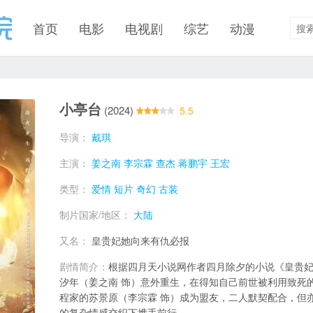
首页
电影
电视剧
综艺
动漫
小亭台
(2024)
5.5
导演：
戴琪
主演：
姜之南
李宗霖
查杰
蒋鹏宇
王宏
类型：
爱情
短片
奇幻
古装
制片国家/地区：
大陆
又名：
皇贵妃她向来有仇必报
剧情简介：
根据四月天小说网作者四月除夕的小说《皇贵妃
汐年（姜之南 饰）意外重生，在得知自己前世被利用致死
程家的苏景原（李宗霖 饰）成为盟友，二人默契配合，但
的复杂情感交织下携手前行。