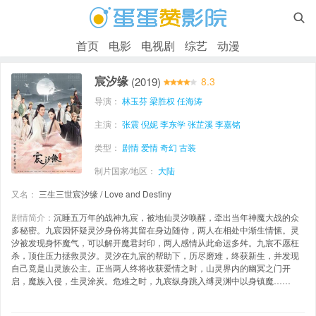

首页
电影
电视剧
综艺
动漫
宸汐缘
(2019)
8.3
导演：
林玉芬
梁胜权
任海涛
主演：
张震
倪妮
李东学
张芷溪
李嘉铭
类型：
剧情
爱情
奇幻
古装
制片国家/地区：
大陆
又名：
三生三世宸汐缘 / Love and Destiny
剧情简介：
沉睡五万年的战神九宸，被地仙灵汐唤醒，牵出当年神魔大战的众
多秘密。九宸因怀疑灵汐身份将其留在身边随侍，两人在相处中渐生情愫。灵
汐被发现身怀魔气，可以解开魔君封印，两人感情从此命运多舛。九宸不愿枉
杀，顶住压力拯救灵汐。灵汐在九宸的帮助下，历尽磨难，终获新生，并发现
自己竟是山灵族公主。正当两人终将收获爱情之时，山灵界内的幽冥之门开
启，魔族入侵，生灵涂炭。危难之时，九宸纵身跳入缚灵渊中以身镇魔……