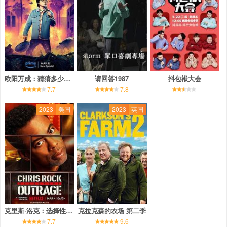
欧阳万成：猜猜多少钱？
请回答1987
抖包袱大会
7.7
7.8
2023
美国
2023
英国
克里斯·洛克：选择性愤怒
克拉克森的农场 第二季
7.7
9.6