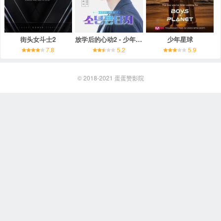
街头女斗士2
放学后的心动2 - 少年幻想
少年星球
7.8
5.2
5.9
© 2018-2021
蛋蛋赞影院