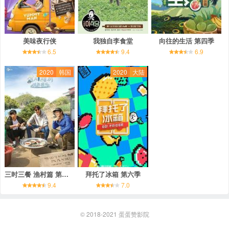
美味夜行侠
我独自李食堂
向往的生活 第四季
6.5
9.4
6.9
2020
韩国
2020
大陆
三时三餐 渔村篇 第五季
拜托了冰箱 第六季
9.4
7.0
© 2018-2021
蛋蛋赞影院