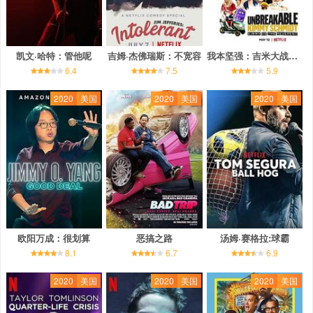
凯文·哈特：管他呢
吉姆·杰佛瑞斯：不宽容
我本坚强：吉米大战牧师
6.4
7.5
5.9
2020
美国
2020
美国
2020
美国
欧阳万成：很划算
恶搞之路
汤姆·赛格拉:球霸
8.1
6.7
6.9
2020
美国
2020
美国
2020
美国