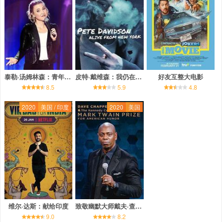
泰勒·汤姆林森：青年危机
皮特·戴维森：我仍在纽约
好友互整大电影
8.5
5.9
4.8
2020
美国 / 印度
2020
美国
维尔·达斯：献给印度
致敬幽默大师戴夫·查佩尔专场
9.0
8.2