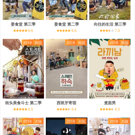
姜食堂 第三季
姜食堂 第二季
向往的生活 第三季
9.6
9.6
7.3
2019
韩国
2019
韩国
2019
韩国
街头美食斗士 第二季
西班牙寄宿
煮面男
9.5
9.4
8.5
2019
大陆
2019
大陆
2019
大陆