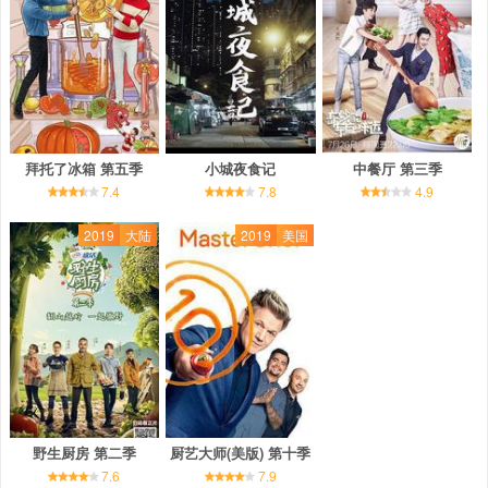
拜托了冰箱 第五季
小城夜食记
中餐厅 第三季
7.4
7.8
4.9
2019
大陆
2019
美国
野生厨房 第二季
厨艺大师(美版) 第十季
7.6
7.9