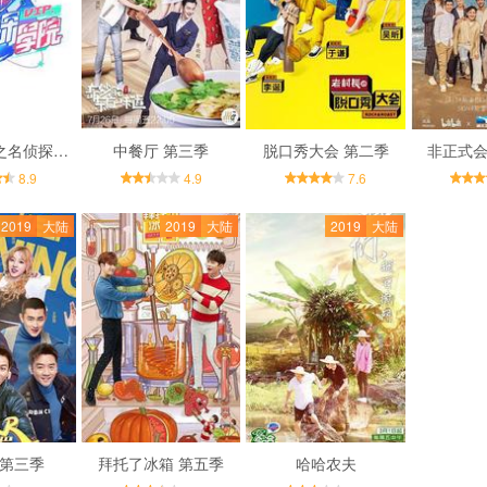
明星大侦探之名侦探学院 第一季
中餐厅 第三季
脱口秀大会 第二季
非正式会
8.9
4.9
7.6
2019
大陆
2019
大陆
2019
大陆
 第三季
拜托了冰箱 第五季
哈哈农夫