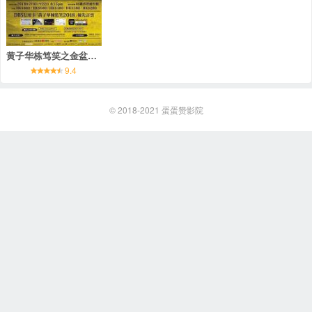
黄子华栋笃笑之金盆啷口
9.4
© 2018-2021
蛋蛋赞影院