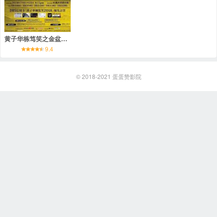
黄子华栋笃笑之金盆啷口
9.4
© 2018-2021
蛋蛋赞影院