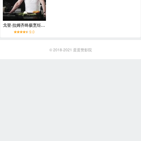
戈登·拉姆齐终极烹饪教程
9.0
© 2018-2021
蛋蛋赞影院