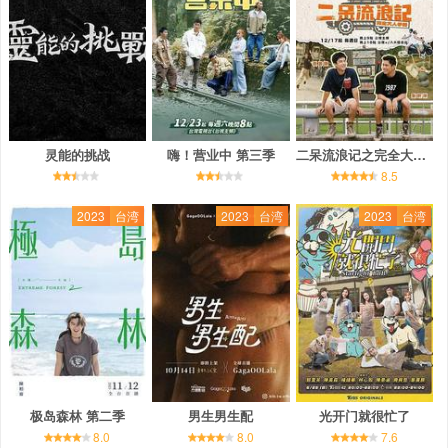
灵能的挑战
嗨！营业中 第三季
二呆流浪记之完全大人手册
8.5
2023
台湾
2023
台湾
2023
台湾
极岛森林 第二季
男生男生配
光开门就很忙了
8.0
8.0
7.6