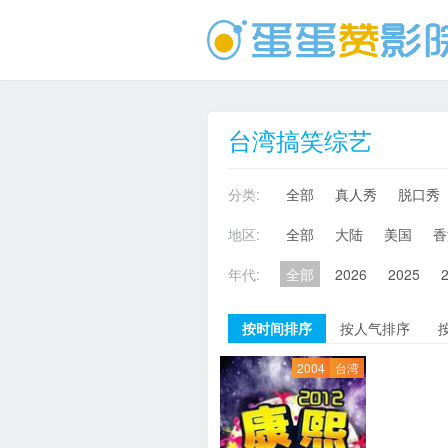
台湾搞笑综艺
分类:
全部
真人秀
脱口秀
地区:
全部
大陆
美国
香
年代:
全部
2026
2025
按时间排序
按人气排序
2004
台湾